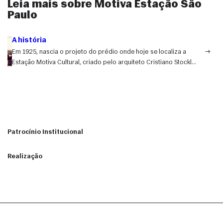
Leia mais sobre Motiva Estação São
Paulo
A história
Em 1925, nascia o projeto do prédio onde hoje se localiza a
Estação Motiva Cultural, criado pelo arquiteto Cristiano Stockler
das Neves. A construção, concluída apenas em 1929, já em
meio ao declínio das exportações do café, força motriz da
economia paulistana à época, também se deparava com a crise
no próprio transporte ferroviário, que perdia espaço para o
entusiasmo com o parque automobilístico que se instalava no
Brasil.
Patrocínio Institucional
Realização