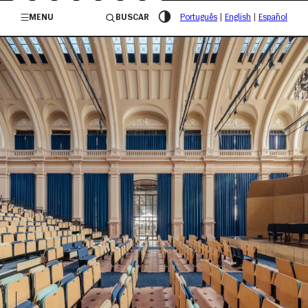
/governosp
MENU
BUSCAR
Português
|
English
|
Español