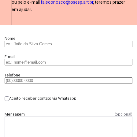
ou pelo e-mail
faleconosco@osesp.art.br
, teremos prazer
em ajudar.
Nome
E-mail
Telefone
Aceito receber contato via Whatsapp
Mensagem
(opcional)