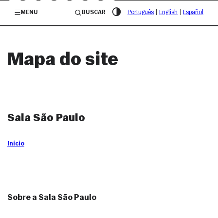
/governosp
MENU
BUSCAR
Português
|
English
|
Español
Mapa do site
Sala São Paulo
Início
Sobre a Sala São Paulo