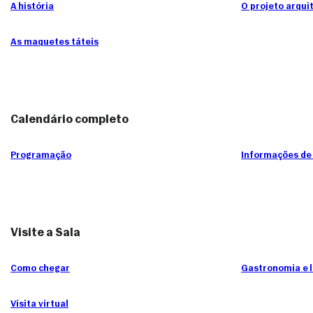
A história
O projeto arqui
As maquetes táteis
Calendário completo
Programação
Informações de
Visite a Sala
Como chegar
Gastronomia e l
Visita virtual